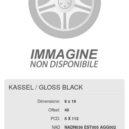
KASSEL
/
GLOSS BLACK
Dimensione:
8 x 19
Offset:
40
PCD:
5 X 112
NAD
NADN036 EST005 AGG002