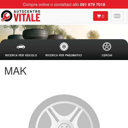
Compra online o contattaci allo
081 879 7018
0
RICERCA PER VEICOLO
RICERCA PER PNEUMATICI
CERCHI
MAK