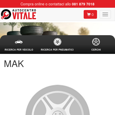
Compra online o contattaci allo
081 879 7018
0
RICERCA PER VEICOLO
RICERCA PER PNEUMATICI
CERCHI
MAK