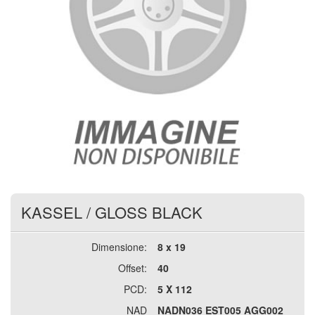
KASSEL
/
GLOSS BLACK
Dimensione:
8 x 19
Offset:
40
PCD:
5 X 112
NAD
NADN036 EST005 AGG002