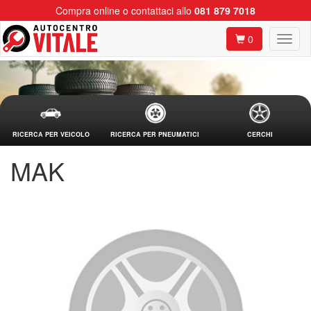
Compra online o contattaci allo
081 879 7018
0
RICERCA PER VEICOLO
RICERCA PER PNEUMATICI
CERCHI
MAK