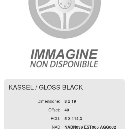
KASSEL
/
GLOSS BLACK
Dimensione:
8 x 19
Offset:
40
PCD:
5 X 114,3
NAD
NADN036 EST005 AGG002