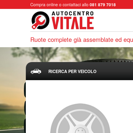
Compra online o contattaci allo
081 879 7018
Ruote complete già assemblate ed equi
RICERCA PER VEICOLO