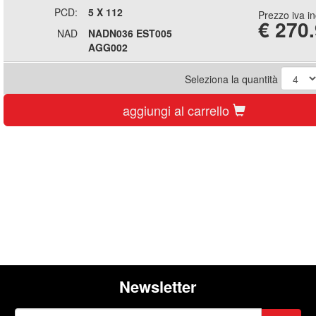
PCD:
5 X 112
Prezzo iva i
€
270
NAD
NADN036 EST005
AGG002
Seleziona la quantità
aggiungi al carrello
Newsletter