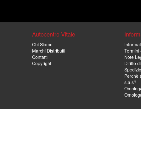
Autocentro Vitale
Informa
Chi Siamo
Informat
Marchi Distribuiti
Termini 
Contatti
Note Leg
Copyright
Diritto 
Spedizi
Perchè a
s.a.s?
Omologa
Omologa