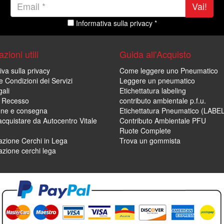
Vai!
Informativa sulla privacy *
zioni utili
Guida all'Acquisto
iva sulla privacy
Come leggere uno Pneumatico
e Condizioni dei Servizi
Leggere un pneumatico
ali
Etichettatura labeling
di Recesso
contributo ambientale p.f.u.
one e consegna
Etichettatura Pneumatico (LABE
cquistare da Autocentro Vitale
Contributo Ambientale PFU
Ruote Complete
zione Cerchi in Lega
Trova un gommista
zione cerchi lega