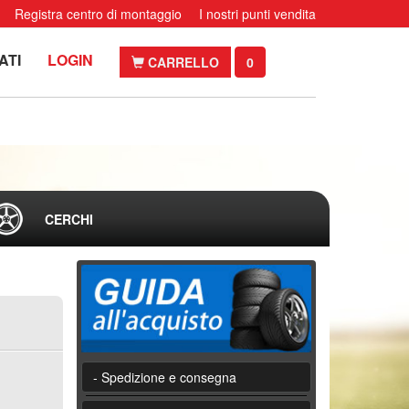
Registra centro di montaggio
I nostri punti vendita
ATI
LOGIN
CARRELLO
0
CERCHI
- Spedizione e consegna