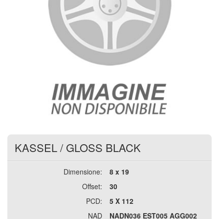
KASSEL
/
GLOSS BLACK
Dimensione:
8 x 19
Offset:
30
PCD:
5 X 112
NAD
NADN036 EST005 AGG002