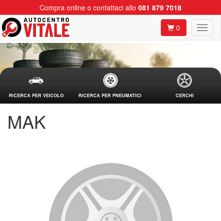
Compra online o contattaci allo
081 879 7018
0
RICERCA PER VEICOLO
RICERCA PER PNEUMATICI
CERCHI
MAK