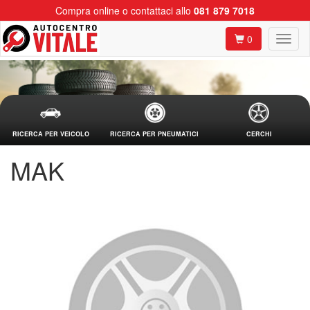
Compra online o contattaci allo
081 879 7018
0
RICERCA PER VEICOLO
RICERCA PER PNEUMATICI
CERCHI
MAK