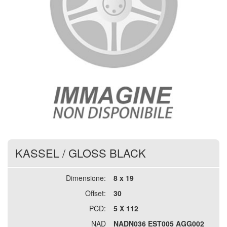
KASSEL
/
GLOSS BLACK
Dimensione:
8 x 19
Offset:
30
PCD:
5 X 112
NAD
NADN036 EST005 AGG002