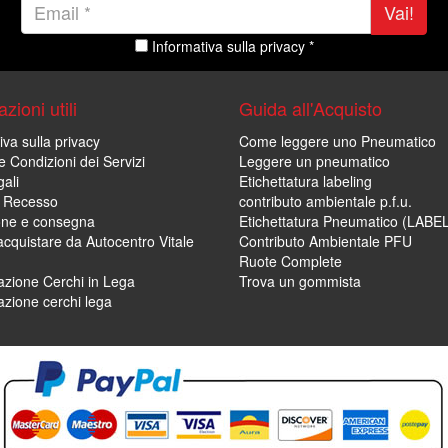
Vai!
Informativa sulla privacy *
zioni utili
Guida all'Acquisto
iva sulla privacy
Come leggere uno Pneumatico
e Condizioni dei Servizi
Leggere un pneumatico
ali
Etichettatura labeling
di Recesso
contributo ambientale p.f.u.
one e consegna
Etichettatura Pneumatico (LABE
cquistare da Autocentro Vitale
Contributo Ambientale PFU
Ruote Complete
zione Cerchi in Lega
Trova un gommista
zione cerchi lega