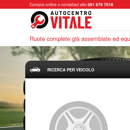
Compra online o contattaci allo
081 879 7018
Ruote complete già assemblate ed equi
RICERCA PER VEICOLO