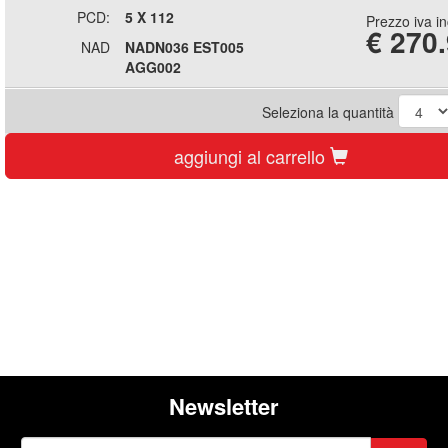
PCD:
5 X 112
Prezzo iva i
€
270
NAD
NADN036 EST005
AGG002
Seleziona la quantità
aggiungi al carrello
Newsletter