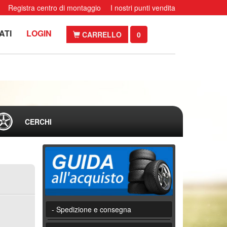
Registra centro di montaggio
I nostri punti vendita
ATI
LOGIN
CARRELLO
0
CERCHI
- Spedizione e consegna