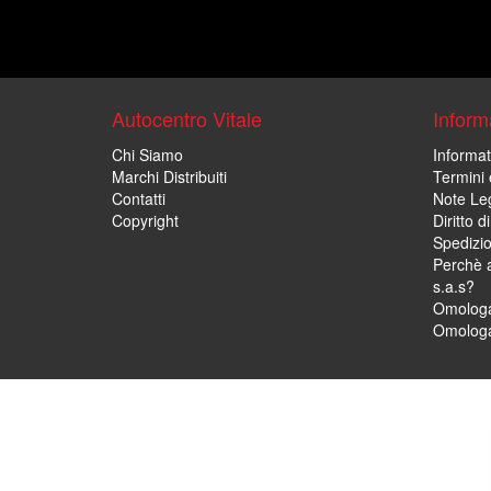
Autocentro Vitale
Informa
Chi Siamo
Informat
Marchi Distribuiti
Termini 
Contatti
Note Leg
Copyright
Diritto 
Spedizi
Perchè a
s.a.s?
Omologa
Omologa