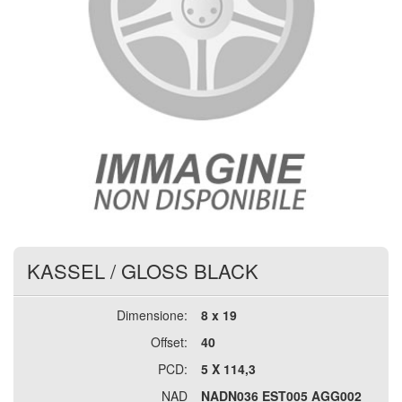
KASSEL
/
GLOSS BLACK
Dimensione:
8 x 19
Offset:
40
PCD:
5 X 114,3
NAD
NADN036 EST005 AGG002