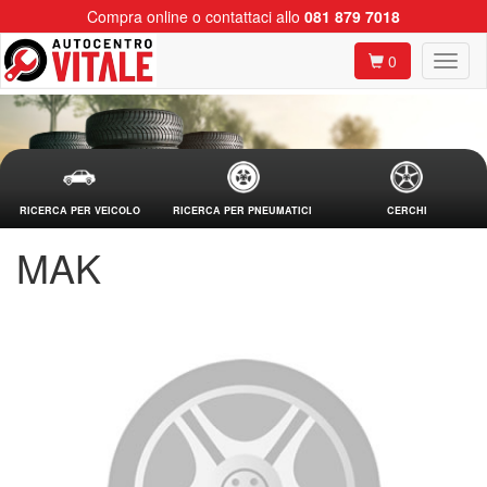
Compra online o contattaci allo
081 879 7018
0
RICERCA PER VEICOLO
RICERCA PER PNEUMATICI
CERCHI
MAK