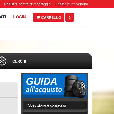
Registra centro di montaggio
I nostri punti vendita
ATI
LOGIN
CARRELLO
0
CERCHI
- Spedizione e consegna