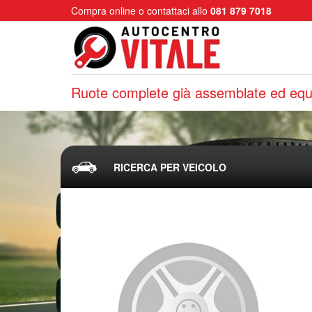
Compra online o contattaci allo
081 879 7018
Ruote complete già assemblate ed equi
RICERCA PER VEICOLO