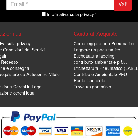
Vai!
Informativa sulla privacy *
zioni utili
Guida all'Acquisto
iva sulla privacy
Come leggere uno Pneumatico
e Condizioni dei Servizi
Leggere un pneumatico
ali
Etichettatura labeling
di Recesso
contributo ambientale p.f.u.
one e consegna
Etichettatura Pneumatico (LABE
cquistare da Autocentro Vitale
Contributo Ambientale PFU
Ruote Complete
zione Cerchi in Lega
Trova un gommista
zione cerchi lega