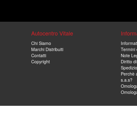
Autocentro Vitale
Informa
Chi Siamo
Informat
Marchi Distribuiti
Termini 
Contatti
Note Leg
Copyright
Diritto 
Spedizi
Perchè a
s.a.s?
Omologa
Omologa