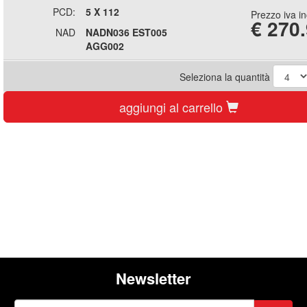
PCD:
5 X 112
Prezzo iva i
€
270
NAD
NADN036 EST005
AGG002
Seleziona la quantità
aggiungi al carrello
Newsletter