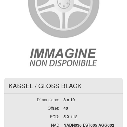
KASSEL
/
GLOSS BLACK
Dimensione:
8 x 19
Offset:
40
PCD:
5 X 112
NAD
NADN036 EST005 AGG002