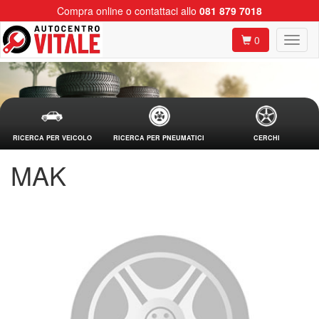
Compra online o contattaci allo
081 879 7018
0
RICERCA PER VEICOLO
RICERCA PER PNEUMATICI
CERCHI
MAK