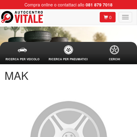
Compra online o contattaci allo
081 879 7018
0
RICERCA PER VEICOLO
RICERCA PER PNEUMATICI
CERCHI
MAK