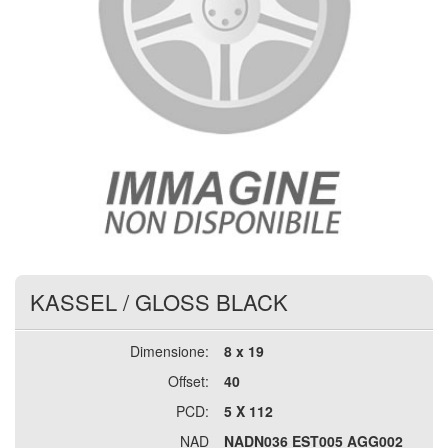
KASSEL
/
GLOSS BLACK
Dimensione:
8 x 19
Offset:
40
PCD:
5 X 112
NAD
NADN036 EST005 AGG002