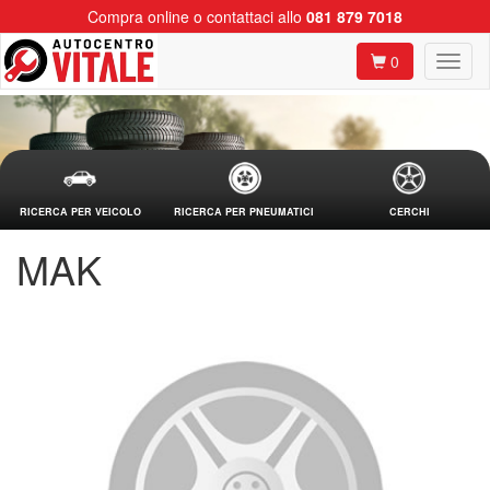
Compra online o contattaci allo
081 879 7018
0
RICERCA PER VEICOLO
RICERCA PER PNEUMATICI
CERCHI
MAK