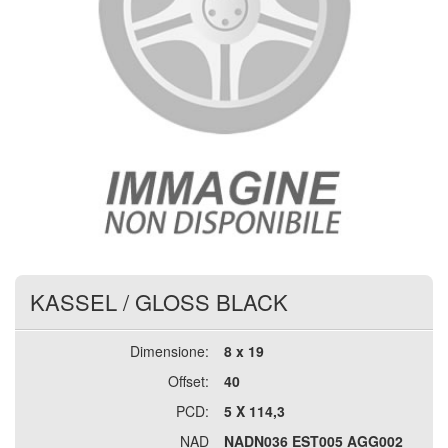
KASSEL
/
GLOSS BLACK
Dimensione:
8 x 19
Offset:
40
PCD:
5 X 114,3
NAD
NADN036 EST005 AGG002