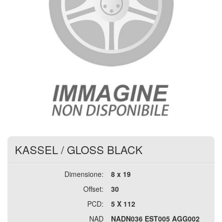
KASSEL
/
GLOSS BLACK
Dimensione:
8 x 19
Offset:
30
PCD:
5 X 112
NAD
NADN036 EST005 AGG002