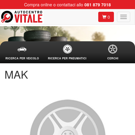
Compra online o contattaci allo
081 879 7018
0
RICERCA PER VEICOLO
RICERCA PER PNEUMATICI
CERCHI
MAK