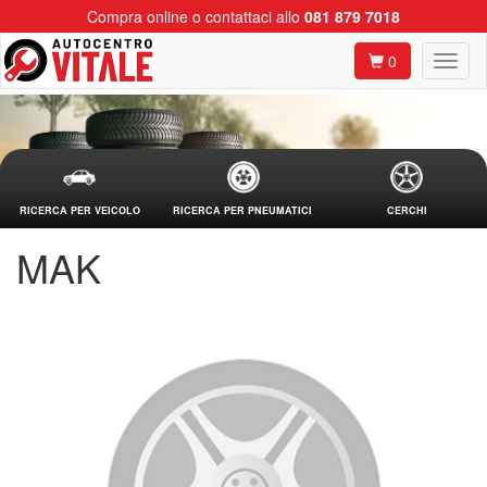
Compra online o contattaci allo
081 879 7018
0
RICERCA PER VEICOLO
RICERCA PER PNEUMATICI
CERCHI
MAK