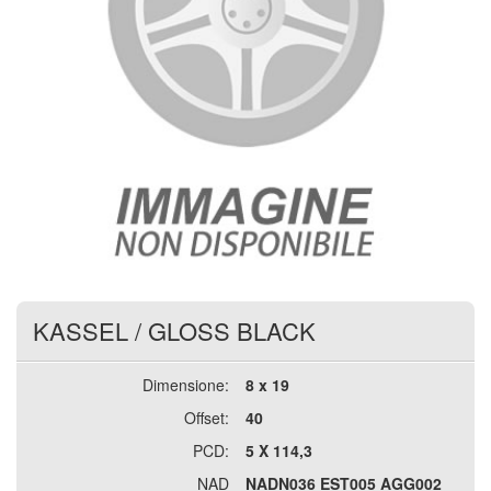
KASSEL
/
GLOSS BLACK
Dimensione:
8 x 19
Offset:
40
PCD:
5 X 114,3
NAD
NADN036 EST005 AGG002