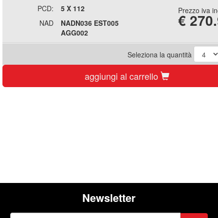
PCD:
5 X 112
Prezzo iva i
€
270
NAD
NADN036 EST005
AGG002
Seleziona la quantità
aggiungi al carrello
Newsletter