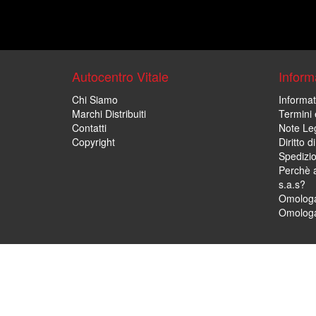
Autocentro Vitale
Informa
Chi Siamo
Informat
Marchi Distribuiti
Termini 
Contatti
Note Leg
Copyright
Diritto 
Spedizi
Perchè a
s.a.s?
Omologa
Omologa