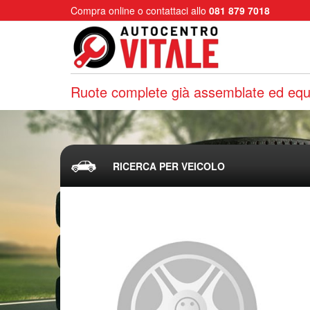
Compra online o contattaci allo
081 879 7018
Ruote complete già assemblate ed equi
RICERCA PER VEICOLO