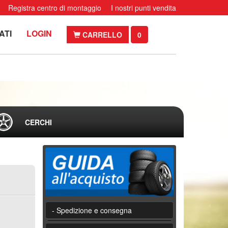
Registra centro di montaggio
I nostri punti vendita
ATI
LOGIN
CARRELLO
0
CERCHI
- Spedizione e consegna