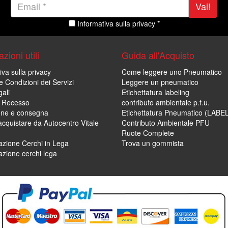
Vai!
Informativa sulla privacy *
zioni utili
Guida all'Acquisto
iva sulla privacy
Come leggere uno Pneumatico
e Condizioni dei Servizi
Leggere un pneumatico
ali
Etichettatura labeling
di Recesso
contributo ambientale p.f.u.
one e consegna
Etichettatura Pneumatico (LABE
cquistare da Autocentro Vitale
Contributo Ambientale PFU
Ruote Complete
zione Cerchi in Lega
Trova un gommista
zione cerchi lega