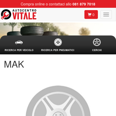
Compra online o contattaci allo
081 879 7018
0
RICERCA PER VEICOLO
RICERCA PER PNEUMATICI
CERCHI
MAK