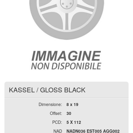
KASSEL
/
GLOSS BLACK
Dimensione:
8 x 19
Offset:
30
PCD:
5 X 112
NAD
NADN036 EST005 AGG002