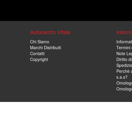
Autocentro Vitale
Informa
Chi Siamo
Informat
Marchi Distribuiti
Termini 
Contatti
Note Leg
Copyright
Diritto 
Spedizi
Perchè a
s.a.s?
Omologa
Omologa