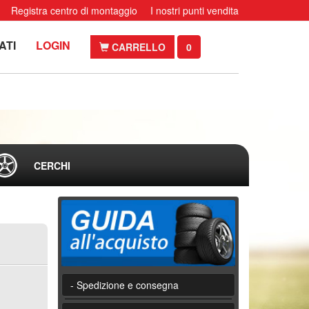
Registra centro di montaggio
I nostri punti vendita
ATI
LOGIN
CARRELLO
0
CERCHI
- Spedizione e consegna