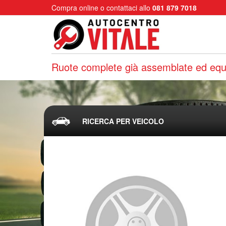
Compra online o contattaci allo
081 879 7018
Ruote complete già assemblate ed equi
RICERCA PER VEICOLO