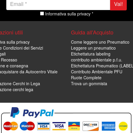
Vai!
Informativa sulla privacy *
zioni utili
Guida all'Acquisto
iva sulla privacy
Come leggere uno Pneumatico
e Condizioni dei Servizi
Leggere un pneumatico
ali
Etichettatura labeling
di Recesso
contributo ambientale p.f.u.
one e consegna
Etichettatura Pneumatico (LABE
cquistare da Autocentro Vitale
Contributo Ambientale PFU
Ruote Complete
zione Cerchi in Lega
Trova un gommista
zione cerchi lega