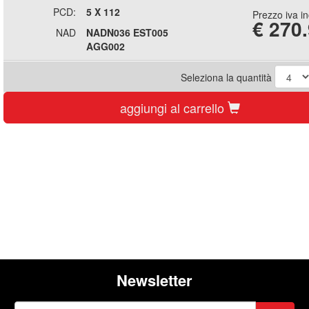
PCD:
5 X 112
Prezzo iva i
€
270
NAD
NADN036 EST005
AGG002
Seleziona la quantità
aggiungi al carrello
Newsletter