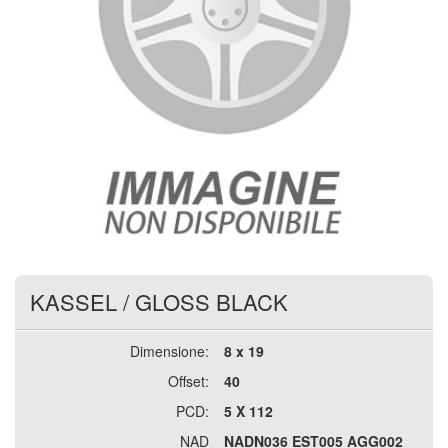
KASSEL
/
GLOSS BLACK
Dimensione:
8 x 19
Offset:
40
PCD:
5 X 112
NAD
NADN036 EST005 AGG002