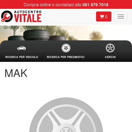
Compra online o contattaci allo
081 879 7018
0
RICERCA PER VEICOLO
RICERCA PER PNEUMATICI
CERCHI
MAK