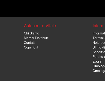
Autocentro Vitale
Informa
Chi Siamo
Informat
Marchi Distribuiti
Termini 
Contatti
Note Leg
Copyright
Diritto 
Spedizi
Perchè a
s.a.s?
Omologa
Omologa