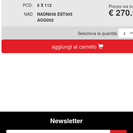
PCD:
5 X 112
Prezzo iva i
€
270
NAD
NADN036 EST005
AGG002
Seleziona la quantità
aggiungi al carrello
Newsletter