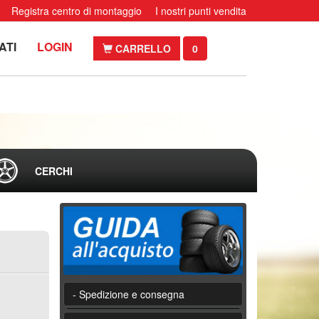
Registra centro di montaggio
I nostri punti vendita
ATI
LOGIN
CARRELLO
0
CERCHI
- Spedizione e consegna