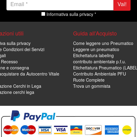
Vai!
Informativa sulla privacy *
zioni utili
Guida all'Acquisto
iva sulla privacy
Come leggere uno Pneumatico
e Condizioni dei Servizi
Leggere un pneumatico
ali
Etichettatura labeling
di Recesso
contributo ambientale p.f.u.
one e consegna
Etichettatura Pneumatico (LABE
cquistare da Autocentro Vitale
Contributo Ambientale PFU
Ruote Complete
zione Cerchi in Lega
Trova un gommista
zione cerchi lega