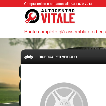
Compra online o contattaci allo
081 879 7018
Ruote complete già assemblate ed equi
RICERCA PER VEICOLO