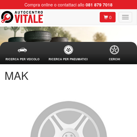
Compra online o contattaci allo
081 879 7018
0
RICERCA PER VEICOLO
RICERCA PER PNEUMATICI
CERCHI
MAK