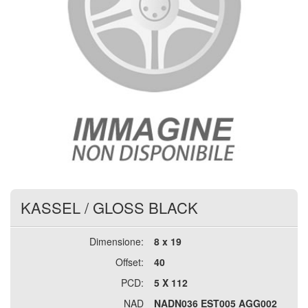
KASSEL
/
GLOSS BLACK
Dimensione:
8 x 19
Offset:
40
PCD:
5 X 112
NAD
NADN036 EST005 AGG002