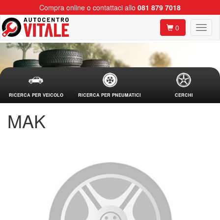
Compra online o contattaci allo
081 879 7018
0
RICERCA PER VEICOLO
RICERCA PER PNEUMATICI
CERCHI
MAK