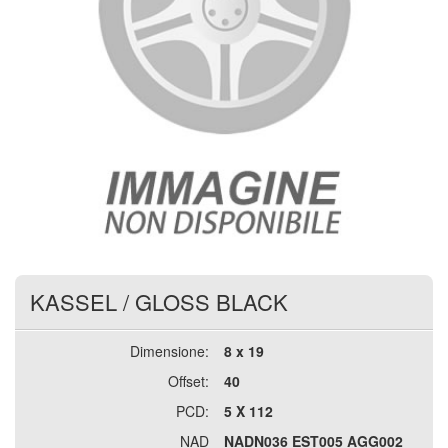
KASSEL
/
GLOSS BLACK
Dimensione:
8 x 19
Offset:
40
PCD:
5 X 112
NAD
NADN036 EST005 AGG002