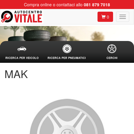
Compra online o contattaci allo
081 879 7018
0
RICERCA PER VEICOLO
RICERCA PER PNEUMATICI
CERCHI
MAK