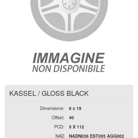
KASSEL
/
GLOSS BLACK
Dimensione:
8 x 19
Offset:
40
PCD:
5 X 112
NAD
NADN036 EST005 AGG002