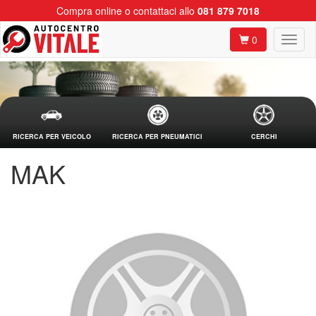
Compra online o contattaci allo
081 879 7018
0
RICERCA PER VEICOLO
RICERCA PER PNEUMATICI
CERCHI
MAK