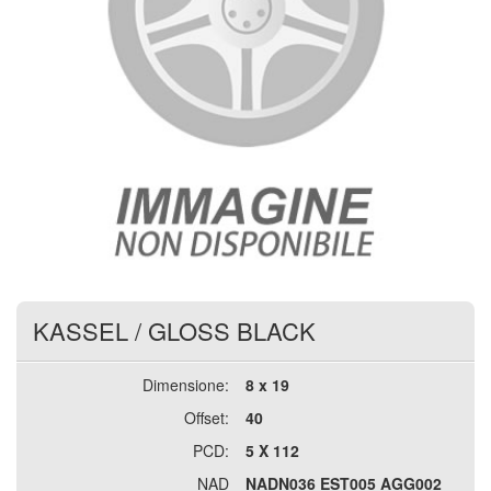
KASSEL
/
GLOSS BLACK
Dimensione:
8 x 19
Offset:
40
PCD:
5 X 112
NAD
NADN036 EST005 AGG002