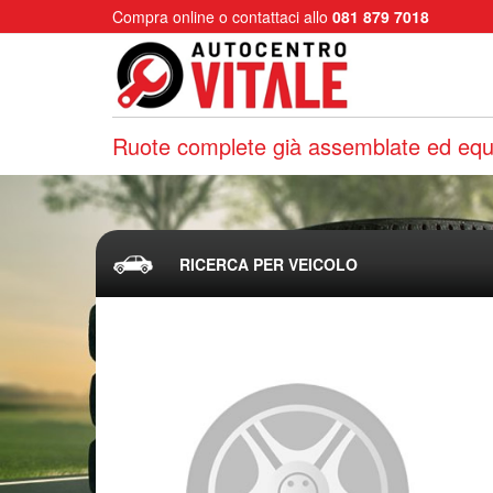
Compra online o contattaci allo
081 879 7018
Ruote complete già assemblate ed equi
RICERCA PER VEICOLO