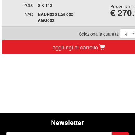
PCD:
5 X 112
Prezzo iva i
€
270
NAD
NADN036 EST005
AGG002
Seleziona la quantità
aggiungi al carrello
Newsletter