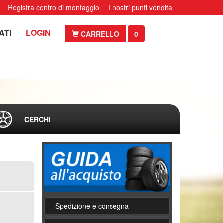
Registra centro di montaggio
I nostri punti vendita
ATI
LOGIN
CARRELLO
0
CERCHI
- Spedizione e consegna