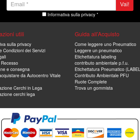
Vai!
Informativa sulla privacy *
zioni utili
Guida all'Acquisto
iva sulla privacy
Come leggere uno Pneumatico
e Condizioni dei Servizi
Leggere un pneumatico
ali
Etichettatura labeling
di Recesso
contributo ambientale p.f.u.
one e consegna
Etichettatura Pneumatico (LABE
cquistare da Autocentro Vitale
Contributo Ambientale PFU
Ruote Complete
zione Cerchi in Lega
Trova un gommista
zione cerchi lega