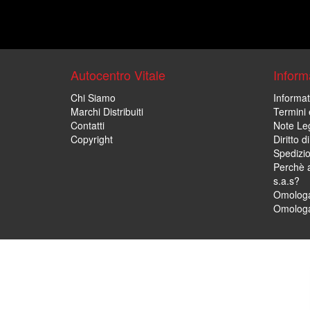
Autocentro Vitale
Informa
Chi Siamo
Informat
Marchi Distribuiti
Termini 
Contatti
Note Leg
Copyright
Diritto 
Spedizi
Perchè a
s.a.s?
Omologa
Omologa