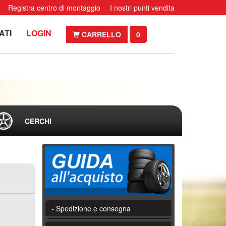
Registra centro di montaggio
I nostri punti vendita
ATI
LOGIN
CARRELLO
0
CERCHI
- Spedizione e consegna