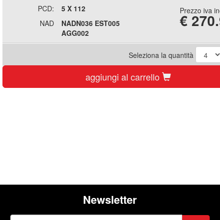
PCD:
5 X 112
Prezzo iva i
€
270
NAD
NADN036 EST005
AGG002
Seleziona la quantità
aggiungi al carrello
Newsletter