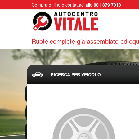
Compra online o contattaci allo
081 879 7018
Ruote complete già assemblate ed equi
RICERCA PER VEICOLO