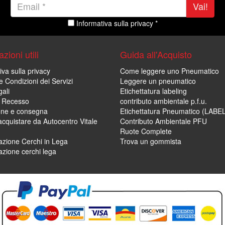
Vai!
Informativa sulla privacy *
zioni utili
Guida all'Acquisto
iva sulla privacy
Come leggere uno Pneumatico
e Condizioni dei Servizi
Leggere un pneumatico
ali
Etichettatura labeling
di Recesso
contributo ambientale p.f.u.
one e consegna
Etichettatura Pneumatico (LABE
cquistare da Autocentro Vitale
Contributo Ambientale PFU
Ruote Complete
zione Cerchi in Lega
Trova un gommista
zione cerchi lega