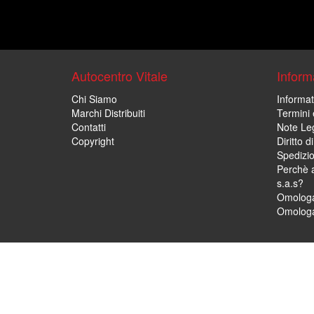
Autocentro Vitale
Informa
Chi Siamo
Informat
Marchi Distribuiti
Termini 
Contatti
Note Leg
Copyright
Diritto 
Spedizi
Perchè a
s.a.s?
Omologa
Omologa