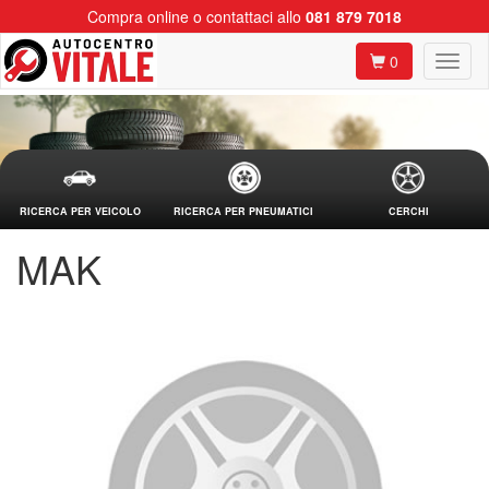
Compra online o contattaci allo
081 879 7018
0
RICERCA PER VEICOLO
RICERCA PER PNEUMATICI
CERCHI
MAK