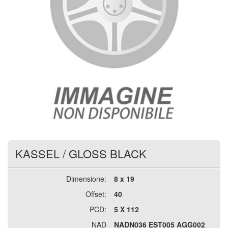
KASSEL
/
GLOSS BLACK
Dimensione:
8 x 19
Offset:
40
PCD:
5 X 112
NAD
NADN036 EST005 AGG002