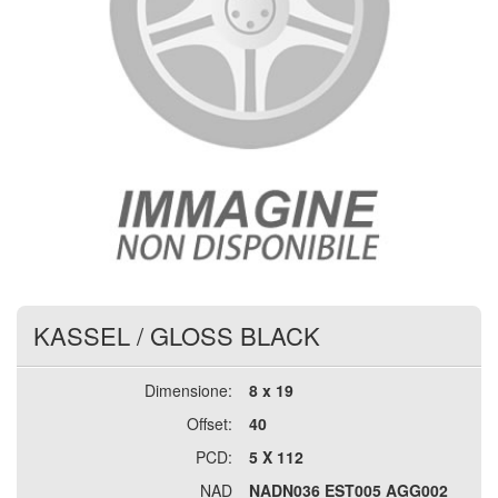
KASSEL
/
GLOSS BLACK
Dimensione:
8 x 19
Offset:
40
PCD:
5 X 112
NAD
NADN036 EST005 AGG002