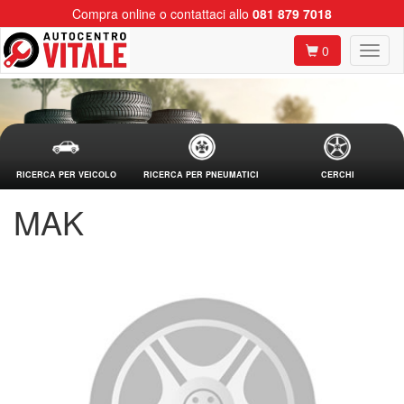
Compra online o contattaci allo
081 879 7018
0
RICERCA PER VEICOLO
RICERCA PER PNEUMATICI
CERCHI
MAK