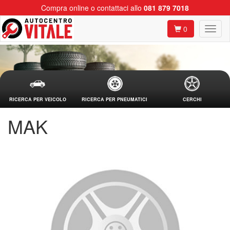
Compra online o contattaci allo
081 879 7018
0
RICERCA PER VEICOLO
RICERCA PER PNEUMATICI
CERCHI
MAK