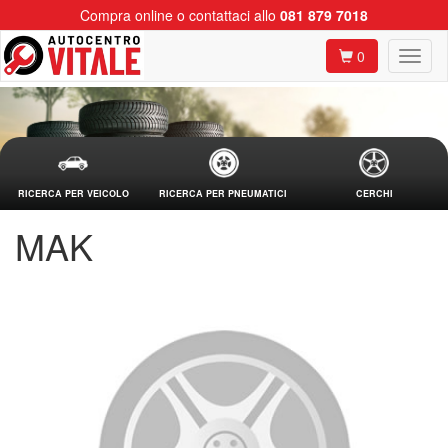
Compra online o contattaci allo
081 879 7018
0
RICERCA PER VEICOLO
RICERCA PER PNEUMATICI
CERCHI
MAK