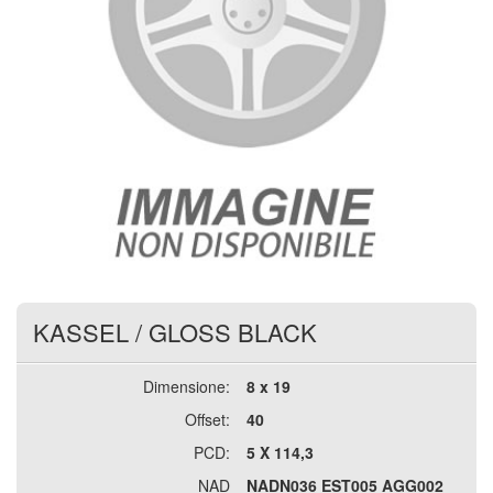
KASSEL
/
GLOSS BLACK
Dimensione:
8 x 19
Offset:
40
PCD:
5 X 114,3
NAD
NADN036 EST005 AGG002