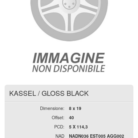
KASSEL
/
GLOSS BLACK
Dimensione:
8 x 19
Offset:
40
PCD:
5 X 114,3
NAD
NADN036 EST005 AGG002