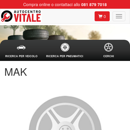
Compra online o contattaci allo
081 879 7018
0
RICERCA PER VEICOLO
RICERCA PER PNEUMATICI
CERCHI
MAK