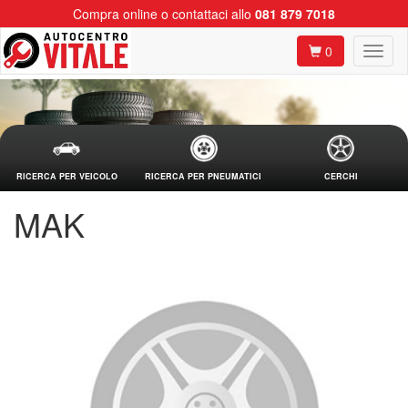
Compra online o contattaci allo
081 879 7018
0
RICERCA PER VEICOLO
RICERCA PER PNEUMATICI
CERCHI
MAK