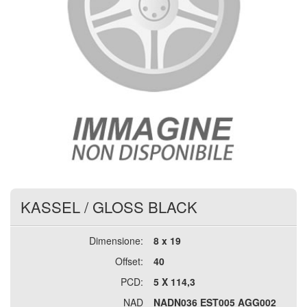
KASSEL
/
GLOSS BLACK
Dimensione:
8 x 19
Offset:
40
PCD:
5 X 114,3
NAD
NADN036 EST005 AGG002