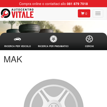
Compra online o contattaci allo
081 879 7018
0
RICERCA PER VEICOLO
RICERCA PER PNEUMATICI
CERCHI
MAK