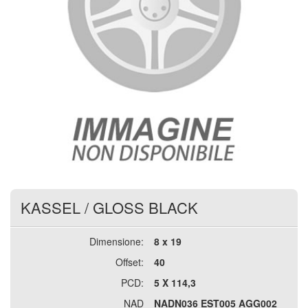
KASSEL
/
GLOSS BLACK
Dimensione:
8 x 19
Offset:
40
PCD:
5 X 114,3
NAD
NADN036 EST005 AGG002