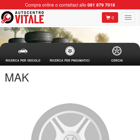
Compra online o contattaci allo
081 879 7018
0
RICERCA PER VEICOLO
RICERCA PER PNEUMATICI
CERCHI
MAK