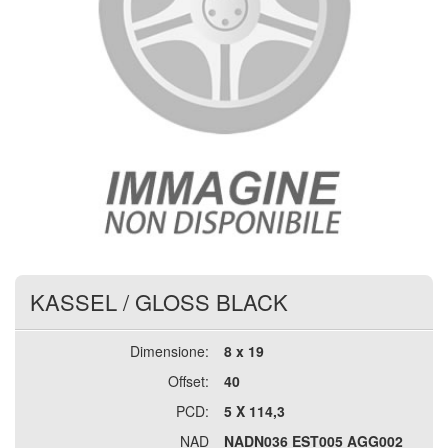
KASSEL
/
GLOSS BLACK
Dimensione:
8 x 19
Offset:
40
PCD:
5 X 114,3
NAD
NADN036 EST005 AGG002