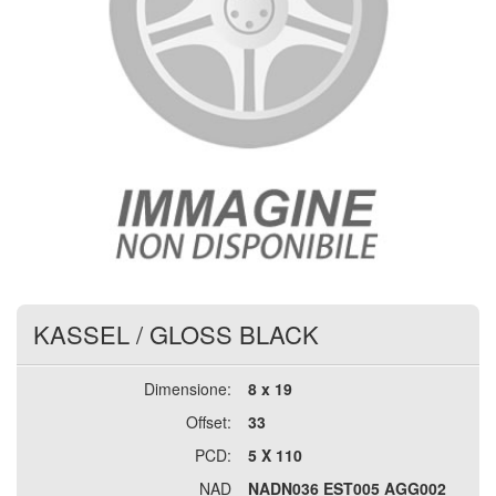
KASSEL
/
GLOSS BLACK
Dimensione:
8 x 19
Offset:
33
PCD:
5 X 110
NAD
NADN036 EST005 AGG002