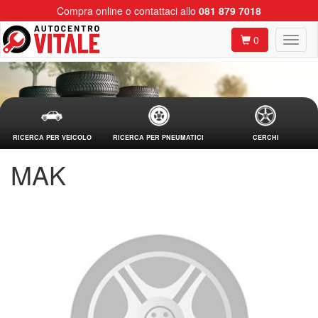
Compra online o contattaci allo
081 879 7018
0
RICERCA PER VEICOLO
RICERCA PER PNEUMATICI
CERCHI
MAK