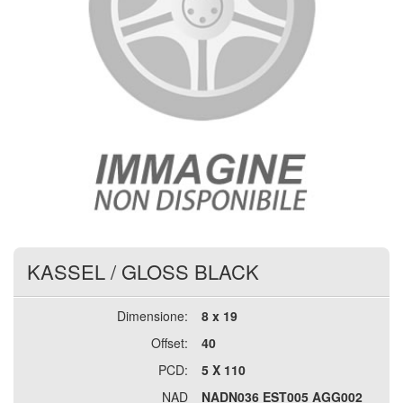
KASSEL
/
GLOSS BLACK
Dimensione:
8 x 19
Offset:
40
PCD:
5 X 110
NAD
NADN036 EST005 AGG002