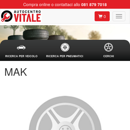
Compra online o contattaci allo
081 879 7018
0
RICERCA PER VEICOLO
RICERCA PER PNEUMATICI
CERCHI
MAK