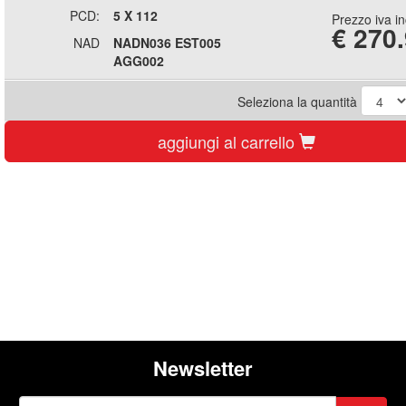
PCD:
5 X 112
Prezzo iva i
€
270
NAD
NADN036 EST005
AGG002
Seleziona la quantità
aggiungi al carrello
Newsletter