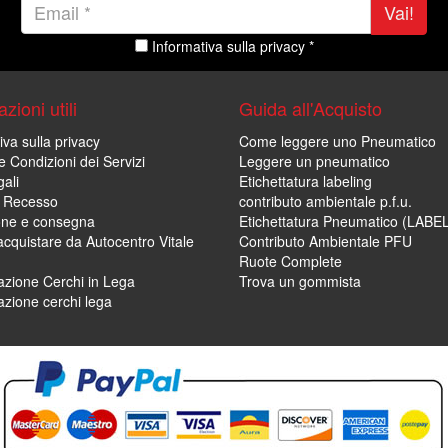
Vai!
Informativa sulla privacy *
zioni utili
Guida all'Acquisto
iva sulla privacy
Come leggere uno Pneumatico
e Condizioni dei Servizi
Leggere un pneumatico
ali
Etichettatura labeling
di Recesso
contributo ambientale p.f.u.
one e consegna
Etichettatura Pneumatico (LABE
cquistare da Autocentro Vitale
Contributo Ambientale PFU
Ruote Complete
zione Cerchi in Lega
Trova un gommista
zione cerchi lega