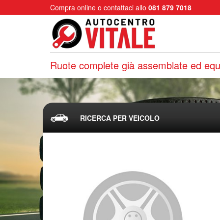
Compra online o contattaci allo
081 879 7018
Ruote complete già assemblate ed equi
RICERCA PER VEICOLO