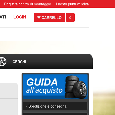
Registra centro di montaggio
I nostri punti vendita
ATI
LOGIN
CARRELLO
0
CERCHI
- Spedizione e consegna