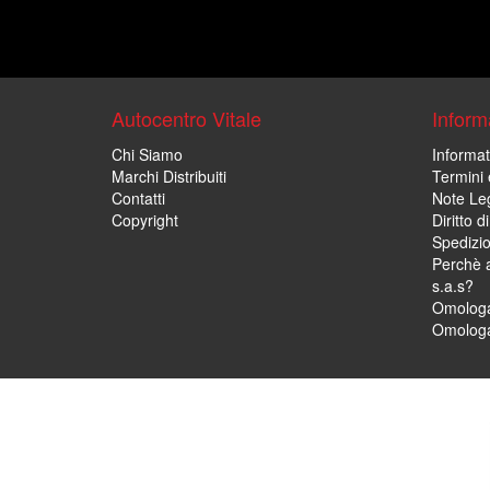
Autocentro Vitale
Informa
Chi Siamo
Informat
Marchi Distribuiti
Termini 
Contatti
Note Leg
Copyright
Diritto 
Spedizi
Perchè a
s.a.s?
Omologa
Omologa