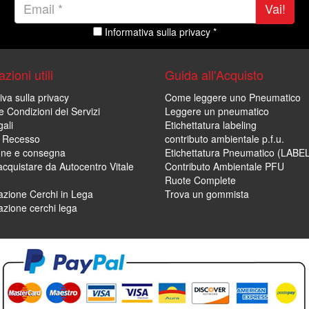
Vai!
Informativa sulla privacy *
zioni utili
Guida all'Acquisto
iva sulla privacy
Come leggere uno Pneumatico
e Condizioni dei Servizi
Leggere un pneumatico
ali
Etichettatura labeling
di Recesso
contributo ambientale p.f.u.
one e consegna
Etichettatura Pneumatico (LABE
cquistare da Autocentro Vitale
Contributo Ambientale PFU
Ruote Complete
zione Cerchi in Lega
Trova un gommista
zione cerchi lega