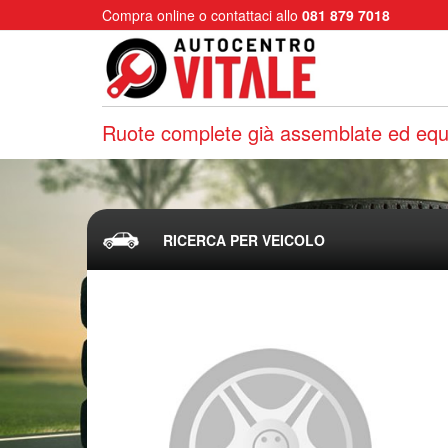
Compra online o contattaci allo
081 879 7018
Ruote complete già assemblate ed equi
RICERCA PER VEICOLO