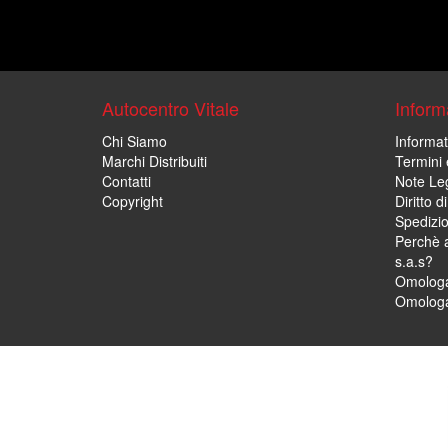
Autocentro Vitale
Informa
Chi Siamo
Informat
Marchi Distribuiti
Termini 
Contatti
Note Leg
Copyright
Diritto 
Spedizi
Perchè a
s.a.s?
Omologa
Omologa