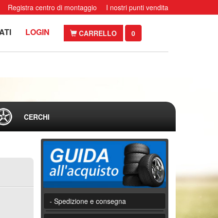
Registra centro di montaggio
I nostri punti vendita
ATI
LOGIN
CARRELLO
0
CERCHI
- Spedizione e consegna