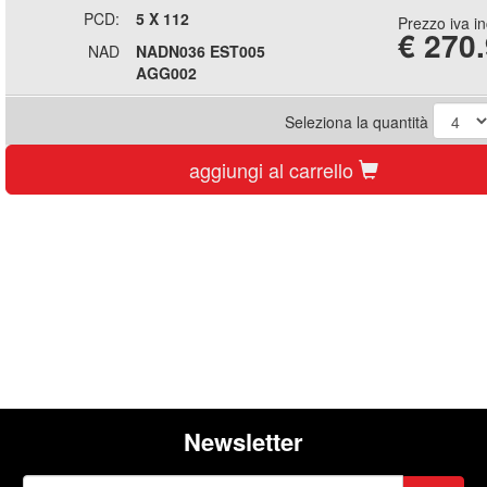
PCD:
5 X 112
Prezzo iva i
€
270
NAD
NADN036 EST005
AGG002
Seleziona la quantità
aggiungi al carrello
Newsletter