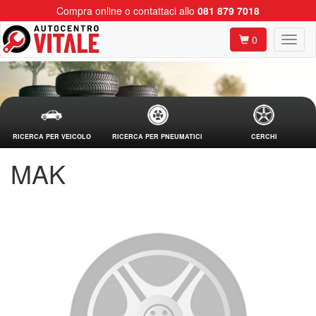
Compra online o contattaci allo
081 879 7018
0
RICERCA PER VEICOLO
RICERCA PER PNEUMATICI
CERCHI
MAK