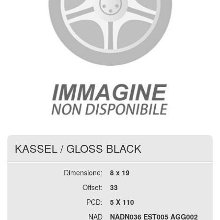
KASSEL
/
GLOSS BLACK
Dimensione:
8 x 19
Offset:
33
PCD:
5 X 110
NAD
NADN036 EST005 AGG002