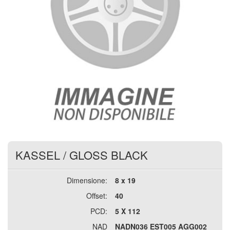
KASSEL
/
GLOSS BLACK
Dimensione:
8 x 19
Offset:
40
PCD:
5 X 112
NAD
NADN036 EST005 AGG002