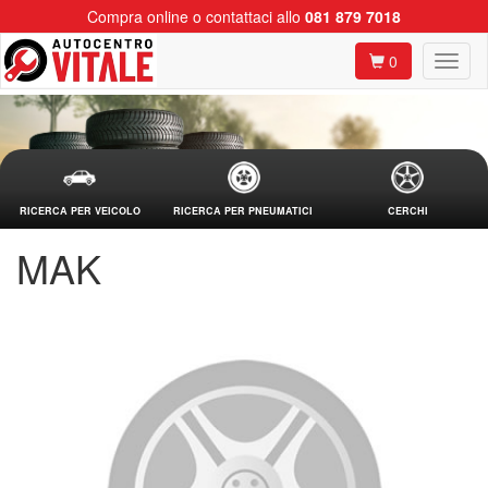
Compra online o contattaci allo
081 879 7018
0
RICERCA PER VEICOLO
RICERCA PER PNEUMATICI
CERCHI
MAK