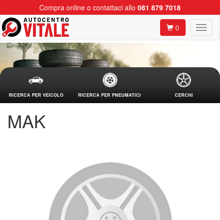
Compra online o contattaci allo
081 879 7018
0
RICERCA PER VEICOLO
RICERCA PER PNEUMATICI
CERCHI
MAK