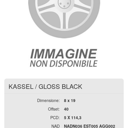
KASSEL
/
GLOSS BLACK
Dimensione:
8 x 19
Offset:
40
PCD:
5 X 114,3
NAD
NADN036 EST005 AGG002