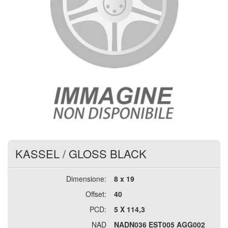
KASSEL
/
GLOSS BLACK
Dimensione:
8 x 19
Offset:
40
PCD:
5 X 114,3
NAD
NADN036 EST005 AGG002