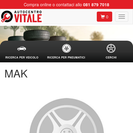
Compra online o contattaci allo
081 879 7018
0
RICERCA PER VEICOLO
RICERCA PER PNEUMATICI
CERCHI
MAK