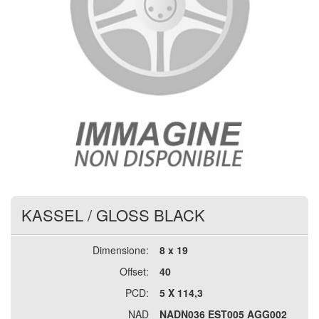
KASSEL
/
GLOSS BLACK
Dimensione:
8 x 19
Offset:
40
PCD:
5 X 114,3
NAD
NADN036 EST005 AGG002