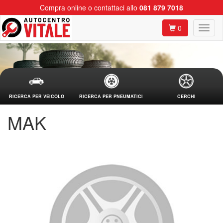
Compra online o contattaci allo
081 879 7018
0
RICERCA PER VEICOLO
RICERCA PER PNEUMATICI
CERCHI
MAK