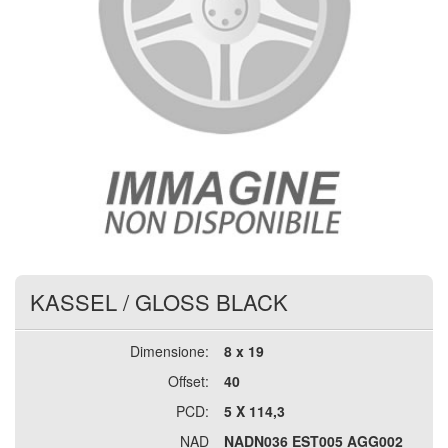
KASSEL
/
GLOSS BLACK
Dimensione:
8 x 19
Offset:
40
PCD:
5 X 114,3
NAD
NADN036 EST005 AGG002