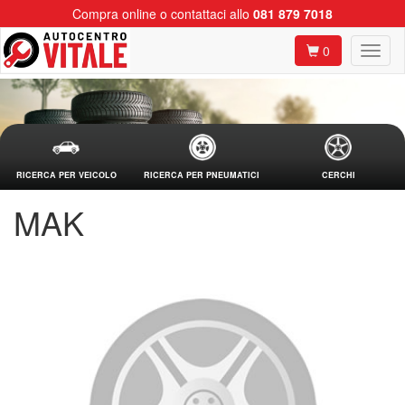
Compra online o contattaci allo
081 879 7018
0
RICERCA PER VEICOLO
RICERCA PER PNEUMATICI
CERCHI
MAK