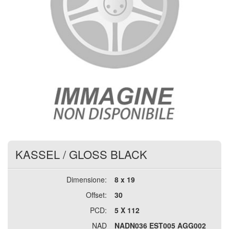
KASSEL
/
GLOSS BLACK
Dimensione:
8 x 19
Offset:
30
PCD:
5 X 112
NAD
NADN036 EST005 AGG002