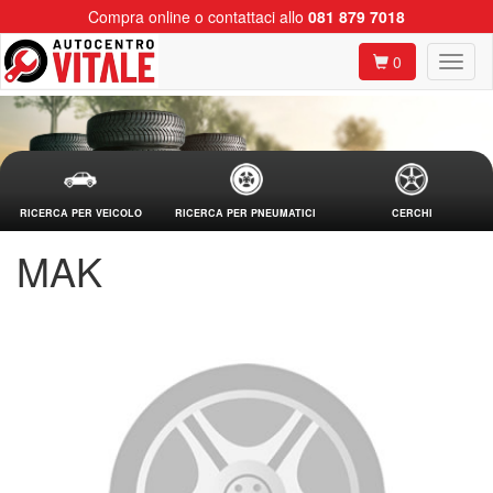
Compra online o contattaci allo
081 879 7018
0
RICERCA PER VEICOLO
RICERCA PER PNEUMATICI
CERCHI
MAK