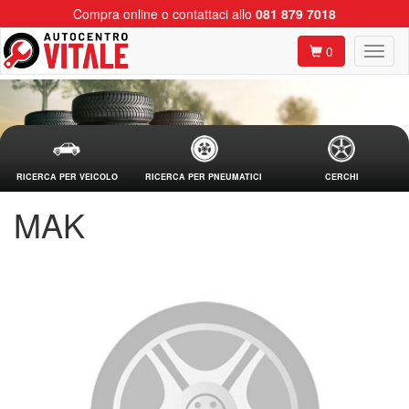
Compra online o contattaci allo
081 879 7018
0
RICERCA PER VEICOLO
RICERCA PER PNEUMATICI
CERCHI
MAK