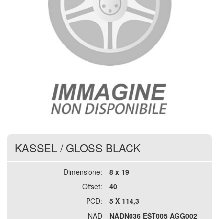
KASSEL
/
GLOSS BLACK
Dimensione:
8 x 19
Offset:
40
PCD:
5 X 114,3
NAD
NADN036 EST005 AGG002