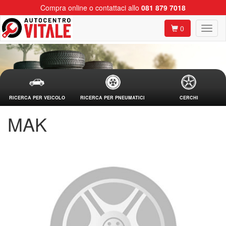
Compra online o contattaci allo
081 879 7018
0
RICERCA PER VEICOLO
RICERCA PER PNEUMATICI
CERCHI
MAK