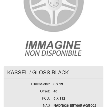
KASSEL
/
GLOSS BLACK
Dimensione:
8 x 19
Offset:
40
PCD:
5 X 112
NAD
NADN036 EST005 AGG002