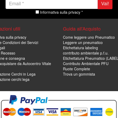
Vai!
Informativa sulla privacy *
zioni utili
Guida all'Acquisto
iva sulla privacy
Come leggere uno Pneumatico
e Condizioni dei Servizi
Leggere un pneumatico
ali
Etichettatura labeling
di Recesso
contributo ambientale p.f.u.
one e consegna
Etichettatura Pneumatico (LABE
cquistare da Autocentro Vitale
Contributo Ambientale PFU
Ruote Complete
zione Cerchi in Lega
Trova un gommista
zione cerchi lega