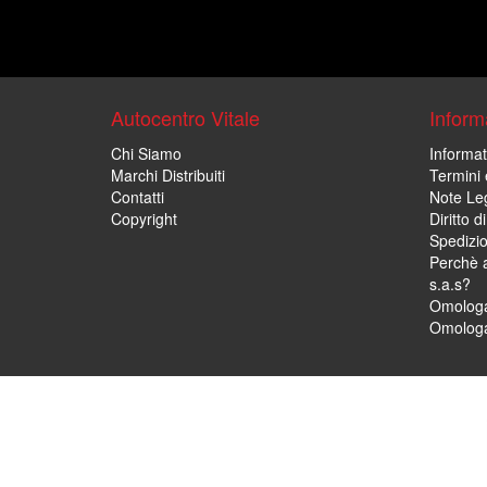
Autocentro Vitale
Informa
Chi Siamo
Informat
Marchi Distribuiti
Termini 
Contatti
Note Leg
Copyright
Diritto 
Spedizi
Perchè a
s.a.s?
Omologa
Omologa