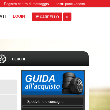
Registra centro di montaggio
I nostri punti vendita
ATI
LOGIN
CARRELLO
0
CERCHI
- Spedizione e consegna