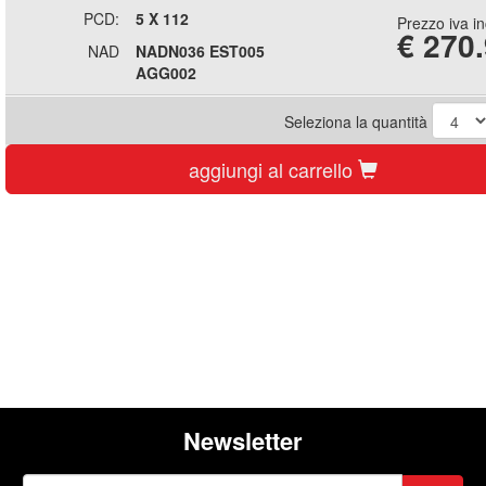
PCD:
5 X 112
Prezzo iva i
€
270
NAD
NADN036 EST005
AGG002
Seleziona la quantità
aggiungi al carrello
Newsletter