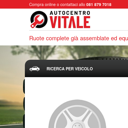
Compra online o contattaci allo
081 879 7018
Ruote complete già assemblate ed equi
RICERCA PER VEICOLO