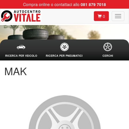
Compra online o contattaci allo
081 879 7018
0
RICERCA PER VEICOLO
RICERCA PER PNEUMATICI
CERCHI
MAK