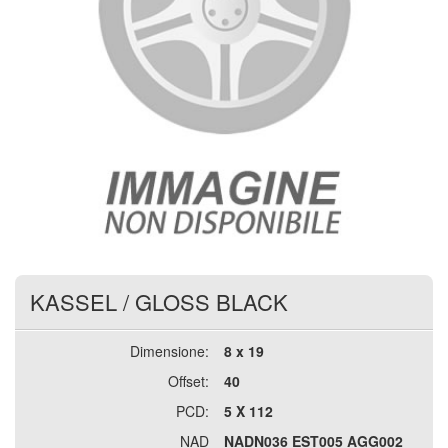
KASSEL
/
GLOSS BLACK
Dimensione:
8 x 19
Offset:
40
PCD:
5 X 112
NAD
NADN036 EST005 AGG002