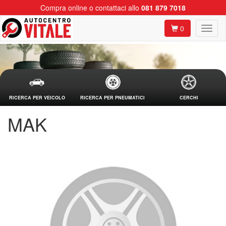
Compra online o contattaci allo
081 879 7018
0
RICERCA PER VEICOLO
RICERCA PER PNEUMATICI
CERCHI
MAK