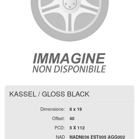
KASSEL
/
GLOSS BLACK
Dimensione:
8 x 19
Offset:
40
PCD:
5 X 112
NAD
NADN036 EST005 AGG002