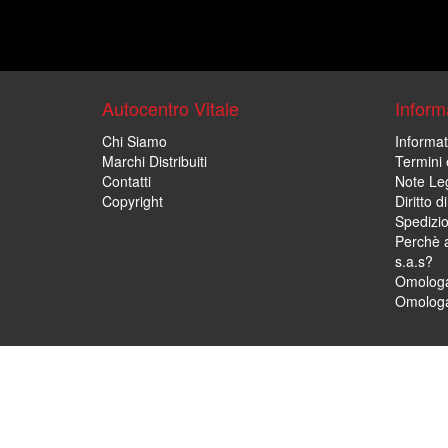
Autocentro Vitale
Informa
Chi Siamo
Informat
Marchi Distribuiti
Termini 
Contatti
Note Leg
Copyright
Diritto 
Spedizi
Perchè a
s.a.s?
Omologa
Omologa