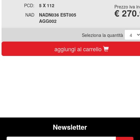
PCD:
5 X 112
Prezzo iva i
€
270
NAD
NADN036 EST005
AGG002
Seleziona la quantità
aggiungi al carrello
Newsletter