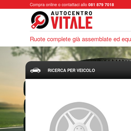
Compra online o contattaci allo
081 879 7018
Ruote complete già assemblate ed equi
RICERCA PER VEICOLO