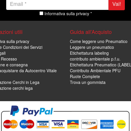
Vai!
Informativa sulla privacy *
zioni utili
Guida all'Acquisto
iva sulla privacy
Come leggere uno Pneumatico
e Condizioni dei Servizi
Leggere un pneumatico
ali
Etichettatura labeling
di Recesso
contributo ambientale p.f.u.
one e consegna
Etichettatura Pneumatico (LABE
cquistare da Autocentro Vitale
Contributo Ambientale PFU
Ruote Complete
zione Cerchi in Lega
Trova un gommista
zione cerchi lega