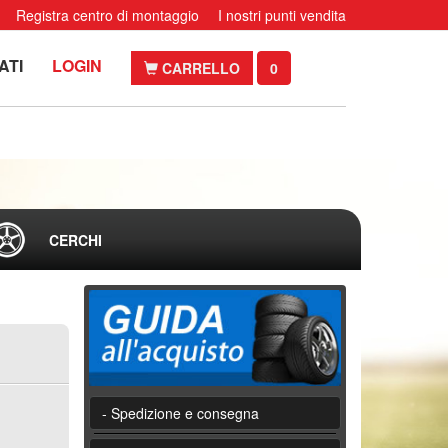
Registra centro di montaggio
I nostri punti vendita
ATI
LOGIN
CARRELLO
0
CERCHI
- Spedizione e consegna